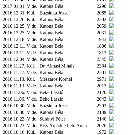
2017.01.01. V de.
Katona Béla
2290
2016.12.31.
Kül.
Bazsinka József
2065
2016.12.26.
Kül.
Katona Béla
2202
2016.12.25. V du.
Katona Béla
2059
2016.12.25. V de.
Katona Béla
2031
2016.12.18. V de.
Katona Béla
1943
2016.12.11. V du.
Katona Béla
1886
2016.12.11. V de.
Katona Béla
1813
2016.12.04. V de.
Katona Béla
2345
2016.11.27.
Kül.
Dr. Almási Mihály
2384
2016.11.27. V de.
Katona Béla
2201
2016.11.13.
Kül.
Mészáros Kornél
2971
2016.11.13. V de.
Katona Béla
2013
2016.11.06. V du.
Beke László
2120
2016.11.06. V de.
Beke László
2043
2016.10.30. V du.
Bazsinka József
2502
2016.10.30. V de.
Katona Béla
2139
2016.10.23. V du.
Surányi Péter
2140
2016.10.23. V de.
Kiss Árpádné Pető Anna
2026
2016.10.16.
Kül.
Katona Béla
1972