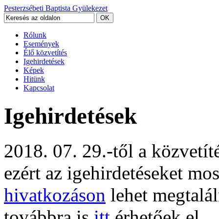
Pesterzsébeti Baptista Gyülekezet
Rólunk
Események
Élő közvetítés
Igehirdetések
Képek
Hitünk
Kapcsolat
Igehirdetések
2018. 07. 29.-től a közvetí
ezért az igehirdetéseket mo
hivatkozáson
lehet megtalál
továbbra is
itt
érhetőek el.