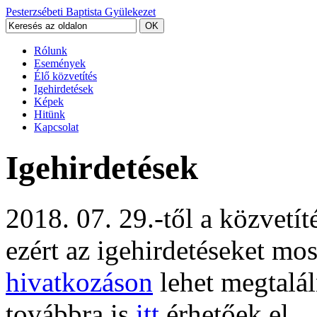
Pesterzsébeti Baptista Gyülekezet
Rólunk
Események
Élő közvetítés
Igehirdetések
Képek
Hitünk
Kapcsolat
Igehirdetések
2018. 07. 29.-től a közvetí
ezért az igehirdetéseket mo
hivatkozáson
lehet megtalál
továbbra is
itt
érhetőek el.