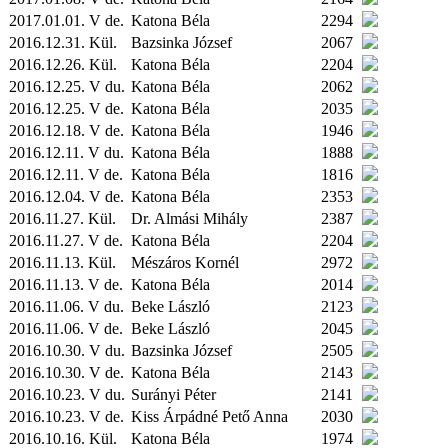
2017.01.01. V de.
Katona Béla
2294
2016.12.31.
Kül.
Bazsinka József
2067
2016.12.26.
Kül.
Katona Béla
2204
2016.12.25. V du.
Katona Béla
2062
2016.12.25. V de.
Katona Béla
2035
2016.12.18. V de.
Katona Béla
1946
2016.12.11. V du.
Katona Béla
1888
2016.12.11. V de.
Katona Béla
1816
2016.12.04. V de.
Katona Béla
2353
2016.11.27.
Kül.
Dr. Almási Mihály
2387
2016.11.27. V de.
Katona Béla
2204
2016.11.13.
Kül.
Mészáros Kornél
2972
2016.11.13. V de.
Katona Béla
2014
2016.11.06. V du.
Beke László
2123
2016.11.06. V de.
Beke László
2045
2016.10.30. V du.
Bazsinka József
2505
2016.10.30. V de.
Katona Béla
2143
2016.10.23. V du.
Surányi Péter
2141
2016.10.23. V de.
Kiss Árpádné Pető Anna
2030
2016.10.16.
Kül.
Katona Béla
1974