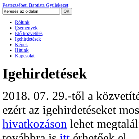
Pesterzsébeti Baptista Gyülekezet
Rólunk
Események
Élő közvetítés
Igehirdetések
Képek
Hitünk
Kapcsolat
Igehirdetések
2018. 07. 29.-től a közvetí
ezért az igehirdetéseket mo
hivatkozáson
lehet megtalál
továbbra is
itt
érhetőek el.