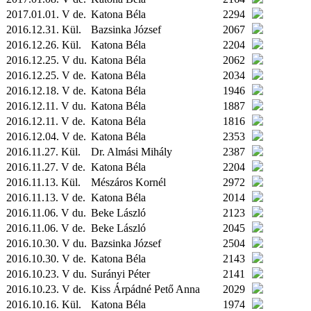
2017.01.01. V de.
Katona Béla
2294
2016.12.31.
Kül.
Bazsinka József
2067
2016.12.26.
Kül.
Katona Béla
2204
2016.12.25. V du.
Katona Béla
2062
2016.12.25. V de.
Katona Béla
2034
2016.12.18. V de.
Katona Béla
1946
2016.12.11. V du.
Katona Béla
1887
2016.12.11. V de.
Katona Béla
1816
2016.12.04. V de.
Katona Béla
2353
2016.11.27.
Kül.
Dr. Almási Mihály
2387
2016.11.27. V de.
Katona Béla
2204
2016.11.13.
Kül.
Mészáros Kornél
2972
2016.11.13. V de.
Katona Béla
2014
2016.11.06. V du.
Beke László
2123
2016.11.06. V de.
Beke László
2045
2016.10.30. V du.
Bazsinka József
2504
2016.10.30. V de.
Katona Béla
2143
2016.10.23. V du.
Surányi Péter
2141
2016.10.23. V de.
Kiss Árpádné Pető Anna
2029
2016.10.16.
Kül.
Katona Béla
1974