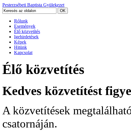
Pesterzsébeti Baptista Gyülekezet
Rólunk
Események
Élő közvetítés
Igehirdetések
Képek
Hitünk
Kapcsolat
Élő közvetítés
Kedves közvetítést fig
A közvetítések megtalálhat
csatornáján.