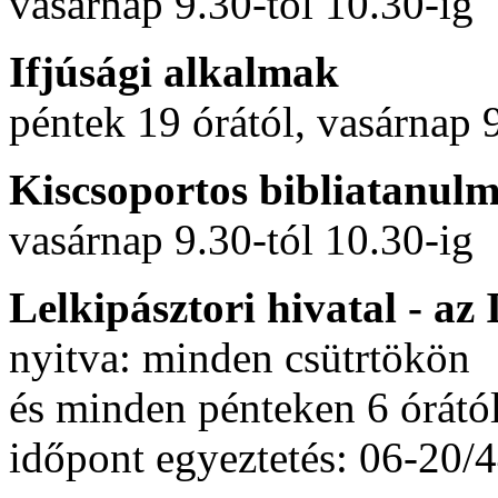
vasárnap 9.30-tól 10.30-ig
Ifjúsági alkalmak
péntek 19 órától, vasárnap 
Kiscsoportos bibliatanul
vasárnap 9.30-tól 10.30-ig
Lelkipásztori hivatal - a
nyitva: minden csütrtökön
és minden pénteken 6 órától
időpont egyeztetés: 06-20/