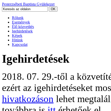
Pesterzsébeti Baptista Gyülekezet
Rólunk
Események
Élő közvetítés
Igehirdetések
Képek
Hitünk
Kapcsolat
Igehirdetések
2018. 07. 29.-től a közvetí
ezért az igehirdetéseket mo
hivatkozáson
lehet megtalál
továbbra is
itt
érhetőek el.