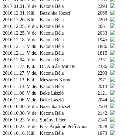
2017.01.01. V de.
Katona Béla
2293
2016.12.31.
Kül.
Bazsinka József
2066
2016.12.26.
Kül.
Katona Béla
2203
2016.12.25. V du.
Katona Béla
2061
2016.12.25. V de.
Katona Béla
2033
2016.12.18. V de.
Katona Béla
1945
2016.12.11. V du.
Katona Béla
1886
2016.12.11. V de.
Katona Béla
1815
2016.12.04. V de.
Katona Béla
2351
2016.11.27.
Kül.
Dr. Almási Mihály
2386
2016.11.27. V de.
Katona Béla
2203
2016.11.13.
Kül.
Mészáros Kornél
2971
2016.11.13. V de.
Katona Béla
2013
2016.11.06. V du.
Beke László
2121
2016.11.06. V de.
Beke László
2044
2016.10.30. V du.
Bazsinka József
2503
2016.10.30. V de.
Katona Béla
2142
2016.10.23. V du.
Surányi Péter
2140
2016.10.23. V de.
Kiss Árpádné Pető Anna
2028
2016.10.16.
Kül.
Katona Béla
1973