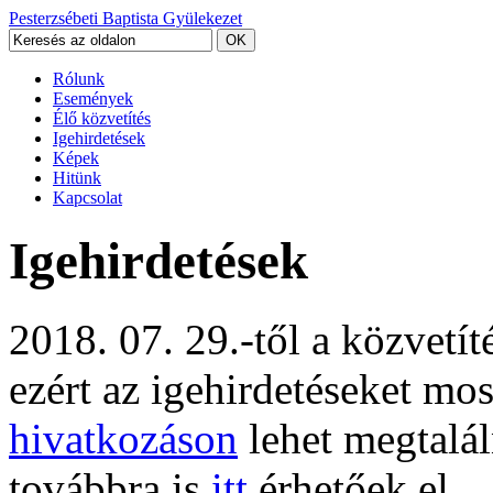
Pesterzsébeti Baptista Gyülekezet
Rólunk
Események
Élő közvetítés
Igehirdetések
Képek
Hitünk
Kapcsolat
Igehirdetések
2018. 07. 29.-től a közvetí
ezért az igehirdetéseket mo
hivatkozáson
lehet megtalál
továbbra is
itt
érhetőek el.