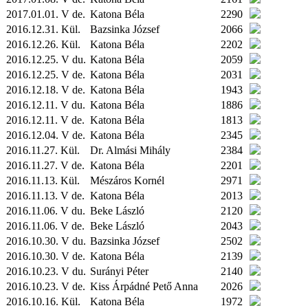
2017.01.01. V de.
Katona Béla
2290
2016.12.31.
Kül.
Bazsinka József
2066
2016.12.26.
Kül.
Katona Béla
2202
2016.12.25. V du.
Katona Béla
2059
2016.12.25. V de.
Katona Béla
2031
2016.12.18. V de.
Katona Béla
1943
2016.12.11. V du.
Katona Béla
1886
2016.12.11. V de.
Katona Béla
1813
2016.12.04. V de.
Katona Béla
2345
2016.11.27.
Kül.
Dr. Almási Mihály
2384
2016.11.27. V de.
Katona Béla
2201
2016.11.13.
Kül.
Mészáros Kornél
2971
2016.11.13. V de.
Katona Béla
2013
2016.11.06. V du.
Beke László
2120
2016.11.06. V de.
Beke László
2043
2016.10.30. V du.
Bazsinka József
2502
2016.10.30. V de.
Katona Béla
2139
2016.10.23. V du.
Surányi Péter
2140
2016.10.23. V de.
Kiss Árpádné Pető Anna
2026
2016.10.16.
Kül.
Katona Béla
1972