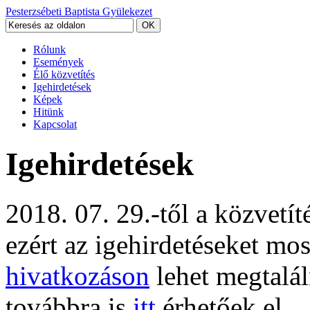
Pesterzsébeti Baptista Gyülekezet
Rólunk
Események
Élő közvetítés
Igehirdetések
Képek
Hitünk
Kapcsolat
Igehirdetések
2018. 07. 29.-től a közvetí
ezért az igehirdetéseket mo
hivatkozáson
lehet megtalál
továbbra is
itt
érhetőek el.