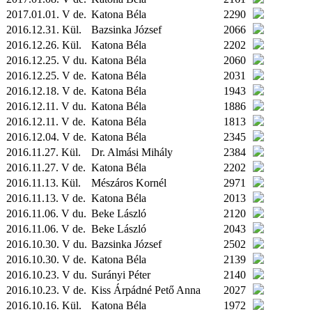
2017.01.01. V de.
Katona Béla
2290
2016.12.31.
Kül.
Bazsinka József
2066
2016.12.26.
Kül.
Katona Béla
2202
2016.12.25. V du.
Katona Béla
2060
2016.12.25. V de.
Katona Béla
2031
2016.12.18. V de.
Katona Béla
1943
2016.12.11. V du.
Katona Béla
1886
2016.12.11. V de.
Katona Béla
1813
2016.12.04. V de.
Katona Béla
2345
2016.11.27.
Kül.
Dr. Almási Mihály
2384
2016.11.27. V de.
Katona Béla
2202
2016.11.13.
Kül.
Mészáros Kornél
2971
2016.11.13. V de.
Katona Béla
2013
2016.11.06. V du.
Beke László
2120
2016.11.06. V de.
Beke László
2043
2016.10.30. V du.
Bazsinka József
2502
2016.10.30. V de.
Katona Béla
2139
2016.10.23. V du.
Surányi Péter
2140
2016.10.23. V de.
Kiss Árpádné Pető Anna
2027
2016.10.16.
Kül.
Katona Béla
1972