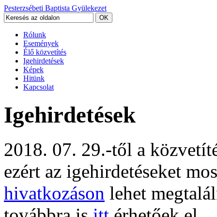
Pesterzsébeti Baptista Gyülekezet
Rólunk
Események
Élő közvetítés
Igehirdetések
Képek
Hitünk
Kapcsolat
Igehirdetések
2018. 07. 29.-től a közvetí
ezért az igehirdetéseket mo
hivatkozáson
lehet megtalál
továbbra is
itt
érhetőek el.