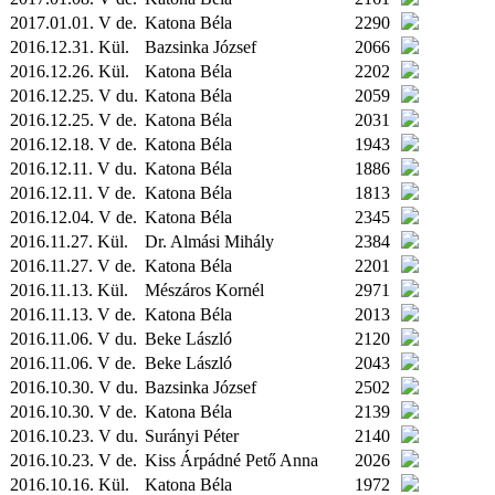
2017.01.01. V de.
Katona Béla
2290
2016.12.31.
Kül.
Bazsinka József
2066
2016.12.26.
Kül.
Katona Béla
2202
2016.12.25. V du.
Katona Béla
2059
2016.12.25. V de.
Katona Béla
2031
2016.12.18. V de.
Katona Béla
1943
2016.12.11. V du.
Katona Béla
1886
2016.12.11. V de.
Katona Béla
1813
2016.12.04. V de.
Katona Béla
2345
2016.11.27.
Kül.
Dr. Almási Mihály
2384
2016.11.27. V de.
Katona Béla
2201
2016.11.13.
Kül.
Mészáros Kornél
2971
2016.11.13. V de.
Katona Béla
2013
2016.11.06. V du.
Beke László
2120
2016.11.06. V de.
Beke László
2043
2016.10.30. V du.
Bazsinka József
2502
2016.10.30. V de.
Katona Béla
2139
2016.10.23. V du.
Surányi Péter
2140
2016.10.23. V de.
Kiss Árpádné Pető Anna
2026
2016.10.16.
Kül.
Katona Béla
1972