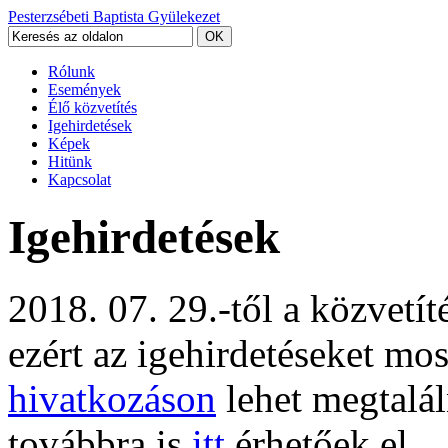
Pesterzsébeti Baptista Gyülekezet
Rólunk
Események
Élő közvetítés
Igehirdetések
Képek
Hitünk
Kapcsolat
Igehirdetések
2018. 07. 29.-től a közvetí
ezért az igehirdetéseket mo
hivatkozáson
lehet megtalál
továbbra is
itt
érhetőek el.