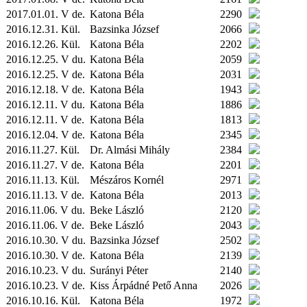
2017.01.01. V de.
Katona Béla
2290
2016.12.31.
Kül.
Bazsinka József
2066
2016.12.26.
Kül.
Katona Béla
2202
2016.12.25. V du.
Katona Béla
2059
2016.12.25. V de.
Katona Béla
2031
2016.12.18. V de.
Katona Béla
1943
2016.12.11. V du.
Katona Béla
1886
2016.12.11. V de.
Katona Béla
1813
2016.12.04. V de.
Katona Béla
2345
2016.11.27.
Kül.
Dr. Almási Mihály
2384
2016.11.27. V de.
Katona Béla
2201
2016.11.13.
Kül.
Mészáros Kornél
2971
2016.11.13. V de.
Katona Béla
2013
2016.11.06. V du.
Beke László
2120
2016.11.06. V de.
Beke László
2043
2016.10.30. V du.
Bazsinka József
2502
2016.10.30. V de.
Katona Béla
2139
2016.10.23. V du.
Surányi Péter
2140
2016.10.23. V de.
Kiss Árpádné Pető Anna
2026
2016.10.16.
Kül.
Katona Béla
1972