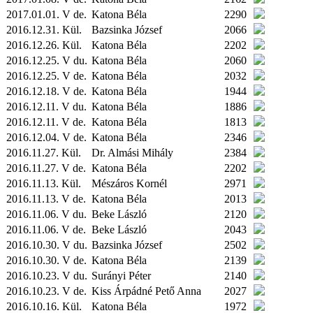
2017.01.01. V de.
Katona Béla
2290
2016.12.31.
Kül.
Bazsinka József
2066
2016.12.26.
Kül.
Katona Béla
2202
2016.12.25. V du.
Katona Béla
2060
2016.12.25. V de.
Katona Béla
2032
2016.12.18. V de.
Katona Béla
1944
2016.12.11. V du.
Katona Béla
1886
2016.12.11. V de.
Katona Béla
1813
2016.12.04. V de.
Katona Béla
2346
2016.11.27.
Kül.
Dr. Almási Mihály
2384
2016.11.27. V de.
Katona Béla
2202
2016.11.13.
Kül.
Mészáros Kornél
2971
2016.11.13. V de.
Katona Béla
2013
2016.11.06. V du.
Beke László
2120
2016.11.06. V de.
Beke László
2043
2016.10.30. V du.
Bazsinka József
2502
2016.10.30. V de.
Katona Béla
2139
2016.10.23. V du.
Surányi Péter
2140
2016.10.23. V de.
Kiss Árpádné Pető Anna
2027
2016.10.16.
Kül.
Katona Béla
1972