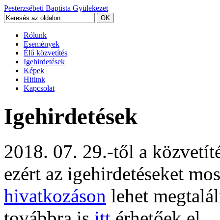
Pesterzsébeti Baptista Gyülekezet
Rólunk
Események
Élő közvetítés
Igehirdetések
Képek
Hitünk
Kapcsolat
Igehirdetések
2018. 07. 29.-től a közvetí
ezért az igehirdetéseket mo
hivatkozáson
lehet megtalál
továbbra is
itt
érhetőek el.