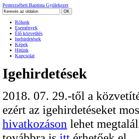
Pesterzsébeti Baptista Gyülekezet
Rólunk
Események
Élő közvetítés
Igehirdetések
Képek
Hitünk
Kapcsolat
Igehirdetések
2018. 07. 29.-től a közvetí
ezért az igehirdetéseket mo
hivatkozáson
lehet megtalál
továbbra is
itt
érhetőek el.