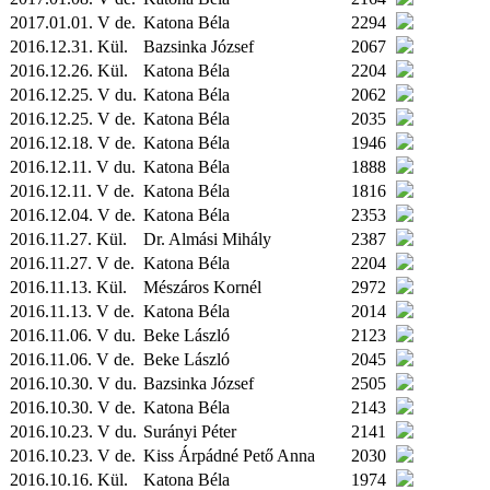
2017.01.01. V de.
Katona Béla
2294
2016.12.31.
Kül.
Bazsinka József
2067
2016.12.26.
Kül.
Katona Béla
2204
2016.12.25. V du.
Katona Béla
2062
2016.12.25. V de.
Katona Béla
2035
2016.12.18. V de.
Katona Béla
1946
2016.12.11. V du.
Katona Béla
1888
2016.12.11. V de.
Katona Béla
1816
2016.12.04. V de.
Katona Béla
2353
2016.11.27.
Kül.
Dr. Almási Mihály
2387
2016.11.27. V de.
Katona Béla
2204
2016.11.13.
Kül.
Mészáros Kornél
2972
2016.11.13. V de.
Katona Béla
2014
2016.11.06. V du.
Beke László
2123
2016.11.06. V de.
Beke László
2045
2016.10.30. V du.
Bazsinka József
2505
2016.10.30. V de.
Katona Béla
2143
2016.10.23. V du.
Surányi Péter
2141
2016.10.23. V de.
Kiss Árpádné Pető Anna
2030
2016.10.16.
Kül.
Katona Béla
1974