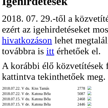
Igehirdetések
2018. 07. 29.-től a közvetí
ezért az igehirdetéseket mo
hivatkozáson
lehet megtalál
továbbra is
itt
érhetőek el.
A korábbi élő közvetítések fe
kattintva tekinthetőek meg.
2018.07.22. V du.
Kiss Tamás
2778
2018.07.22. V de.
Katona Béla
5087
2018.07.15. V du.
Katona Béla
2468
2018.07.15. V de.
Katona Béla
2446