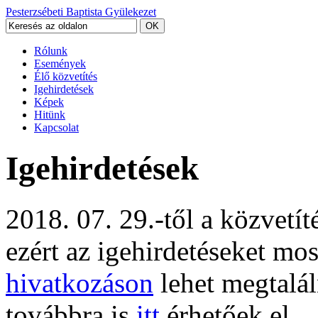
Pesterzsébeti Baptista Gyülekezet
Rólunk
Események
Élő közvetítés
Igehirdetések
Képek
Hitünk
Kapcsolat
Igehirdetések
2018. 07. 29.-től a közvetí
ezért az igehirdetéseket mo
hivatkozáson
lehet megtalál
továbbra is
itt
érhetőek el.