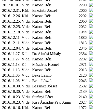
2017.01.01. V de.
Katona Béla
2290
2016.12.31.
Kül.
Bazsinka József
2066
2016.12.26.
Kül.
Katona Béla
2202
2016.12.25. V du.
Katona Béla
2060
2016.12.25. V de.
Katona Béla
2032
2016.12.18. V de.
Katona Béla
1944
2016.12.11. V du.
Katona Béla
1886
2016.12.11. V de.
Katona Béla
1813
2016.12.04. V de.
Katona Béla
2346
2016.11.27.
Kül.
Dr. Almási Mihály
2384
2016.11.27. V de.
Katona Béla
2202
2016.11.13.
Kül.
Mészáros Kornél
2971
2016.11.13. V de.
Katona Béla
2013
2016.11.06. V du.
Beke László
2120
2016.11.06. V de.
Beke László
2043
2016.10.30. V du.
Bazsinka József
2502
2016.10.30. V de.
Katona Béla
2139
2016.10.23. V du.
Surányi Péter
2140
2016.10.23. V de.
Kiss Árpádné Pető Anna
2027
2016.10.16.
Kül.
Katona Béla
1972