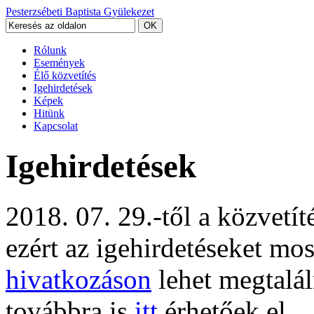
Pesterzsébeti Baptista Gyülekezet
Rólunk
Események
Élő közvetítés
Igehirdetések
Képek
Hitünk
Kapcsolat
Igehirdetések
2018. 07. 29.-től a közvetí
ezért az igehirdetéseket mo
hivatkozáson
lehet megtalál
továbbra is
itt
érhetőek el.