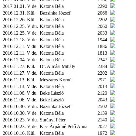
2017.01.01. V de.
Katona Béla
2290
2016.12.31.
Kül.
Bazsinka József
2066
2016.12.26.
Kül.
Katona Béla
2202
2016.12.25. V du.
Katona Béla
2060
2016.12.25. V de.
Katona Béla
2033
2016.12.18. V de.
Katona Béla
1944
2016.12.11. V du.
Katona Béla
1886
2016.12.11. V de.
Katona Béla
1813
2016.12.04. V de.
Katona Béla
2347
2016.11.27.
Kül.
Dr. Almási Mihály
2384
2016.11.27. V de.
Katona Béla
2202
2016.11.13.
Kül.
Mészáros Kornél
2971
2016.11.13. V de.
Katona Béla
2013
2016.11.06. V du.
Beke László
2120
2016.11.06. V de.
Beke László
2043
2016.10.30. V du.
Bazsinka József
2502
2016.10.30. V de.
Katona Béla
2139
2016.10.23. V du.
Surányi Péter
2140
2016.10.23. V de.
Kiss Árpádné Pető Anna
2027
2016.10.16.
Kül.
Katona Béla
1972