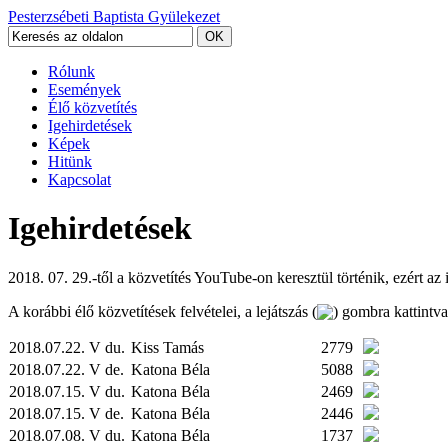
Pesterzsébeti Baptista Gyülekezet
Rólunk
Események
Élő közvetítés
Igehirdetések
Képek
Hitünk
Kapcsolat
Igehirdetések
2018. 07. 29.-től a közvetítés YouTube-on keresztül történik, ezért az
A korábbi élő közvetítések felvételei, a lejátszás (
) gombra kattintv
2018.07.22. V du.
Kiss Tamás
2779
2018.07.22. V de.
Katona Béla
5088
2018.07.15. V du.
Katona Béla
2469
2018.07.15. V de.
Katona Béla
2446
2018.07.08. V du.
Katona Béla
1737