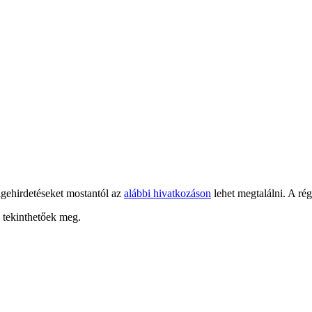
 igehirdetéseket mostantól az
alábbi hivatkozáson
lehet megtalálni. A ré
a tekinthetőek meg.