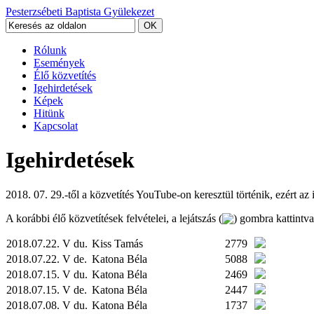
Pesterzsébeti Baptista Gyülekezet
Rólunk
Események
Élő közvetítés
Igehirdetések
Képek
Hitünk
Kapcsolat
Igehirdetések
2018. 07. 29.-től a közvetítés YouTube-on keresztül történik, ezért az
A korábbi élő közvetítések felvételei, a lejátszás (
) gombra kattintv
2018.07.22. V du.
Kiss Tamás
2779
2018.07.22. V de.
Katona Béla
5088
2018.07.15. V du.
Katona Béla
2469
2018.07.15. V de.
Katona Béla
2447
2018.07.08. V du.
Katona Béla
1737