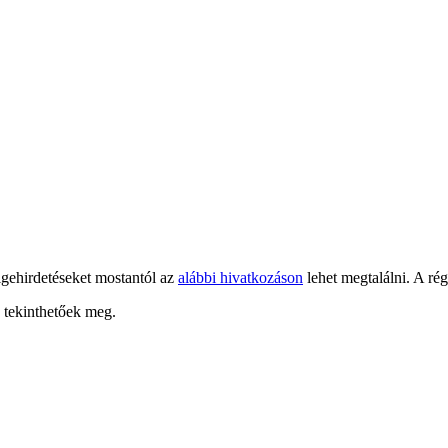
 igehirdetéseket mostantól az
alábbi hivatkozáson
lehet megtalálni. A ré
a tekinthetőek meg.