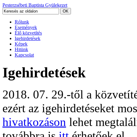
Pesterzsébeti Baptista Gyülekezet
Rólunk
Események
Élő közvetítés
Igehirdetések
Képek
Hitünk
Kapcsolat
Igehirdetések
2018. 07. 29.-től a közvetí
ezért az igehirdetéseket mo
hivatkozáson
lehet megtalál
továbbra is
itt
érhetőek el.