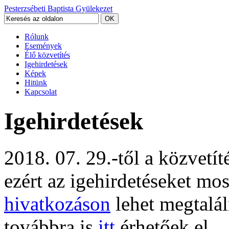
Pesterzsébeti Baptista Gyülekezet
Rólunk
Események
Élő közvetítés
Igehirdetések
Képek
Hitünk
Kapcsolat
Igehirdetések
2018. 07. 29.-től a közvetí
ezért az igehirdetéseket mo
hivatkozáson
lehet megtalál
továbbra is
itt
érhetőek el.