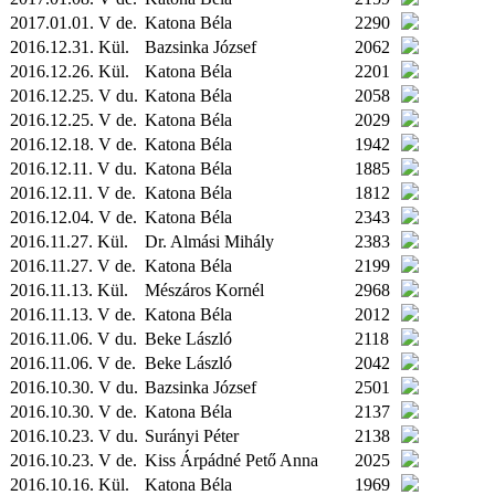
2017.01.01. V de.
Katona Béla
2290
2016.12.31.
Kül.
Bazsinka József
2062
2016.12.26.
Kül.
Katona Béla
2201
2016.12.25. V du.
Katona Béla
2058
2016.12.25. V de.
Katona Béla
2029
2016.12.18. V de.
Katona Béla
1942
2016.12.11. V du.
Katona Béla
1885
2016.12.11. V de.
Katona Béla
1812
2016.12.04. V de.
Katona Béla
2343
2016.11.27.
Kül.
Dr. Almási Mihály
2383
2016.11.27. V de.
Katona Béla
2199
2016.11.13.
Kül.
Mészáros Kornél
2968
2016.11.13. V de.
Katona Béla
2012
2016.11.06. V du.
Beke László
2118
2016.11.06. V de.
Beke László
2042
2016.10.30. V du.
Bazsinka József
2501
2016.10.30. V de.
Katona Béla
2137
2016.10.23. V du.
Surányi Péter
2138
2016.10.23. V de.
Kiss Árpádné Pető Anna
2025
2016.10.16.
Kül.
Katona Béla
1969