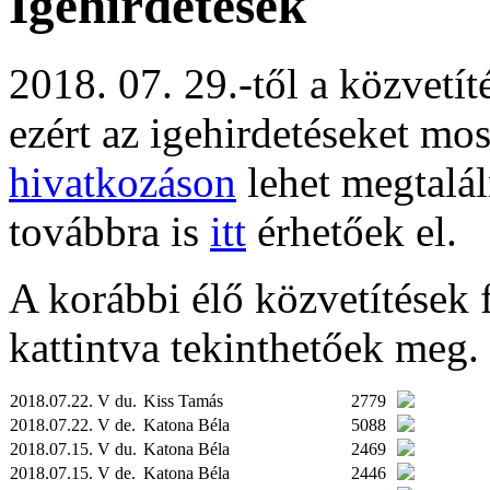
Igehirdetések
2018. 07. 29.-től a közvetí
ezért az igehirdetéseket mo
hivatkozáson
lehet megtalál
továbbra is
itt
érhetőek el.
A korábbi élő közvetítések fe
kattintva tekinthetőek meg.
2018.07.22. V du.
Kiss Tamás
2779
2018.07.22. V de.
Katona Béla
5088
2018.07.15. V du.
Katona Béla
2469
2018.07.15. V de.
Katona Béla
2446