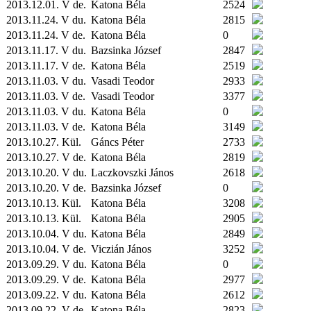
2013.12.01. V de.
Katona Béla
2524
2013.11.24. V du.
Katona Béla
2815
2013.11.24. V de.
Katona Béla
0
2013.11.17. V du.
Bazsinka József
2847
2013.11.17. V de.
Katona Béla
2519
2013.11.03. V du.
Vasadi Teodor
2933
2013.11.03. V de.
Vasadi Teodor
3377
2013.11.03. V du.
Katona Béla
0
2013.11.03. V de.
Katona Béla
3149
2013.10.27.
Kül.
Gáncs Péter
2733
2013.10.27. V de.
Katona Béla
2819
2013.10.20. V du.
Laczkovszki János
2618
2013.10.20. V de.
Bazsinka József
0
2013.10.13.
Kül.
Katona Béla
3208
2013.10.13.
Kül.
Katona Béla
2905
2013.10.04. V du.
Katona Béla
2849
2013.10.04. V de.
Viczián János
3252
2013.09.29. V du.
Katona Béla
0
2013.09.29. V de.
Katona Béla
2977
2013.09.22. V du.
Katona Béla
2612
2013.09.22. V de.
Katona Béla
2823