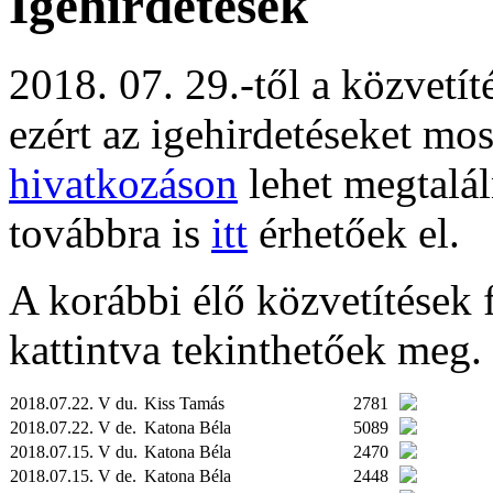
Igehirdetések
2018. 07. 29.-től a közvetí
ezért az igehirdetéseket mo
hivatkozáson
lehet megtalál
továbbra is
itt
érhetőek el.
A korábbi élő közvetítések fe
kattintva tekinthetőek meg.
2018.07.22. V du.
Kiss Tamás
2781
2018.07.22. V de.
Katona Béla
5089
2018.07.15. V du.
Katona Béla
2470
2018.07.15. V de.
Katona Béla
2448