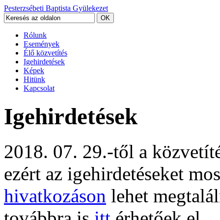
Pesterzsébeti Baptista Gyülekezet
Rólunk
Események
Élő közvetítés
Igehirdetések
Képek
Hitünk
Kapcsolat
Igehirdetések
2018. 07. 29.-től a közvetí
ezért az igehirdetéseket mo
hivatkozáson
lehet megtalál
továbbra is
itt
érhetőek el.