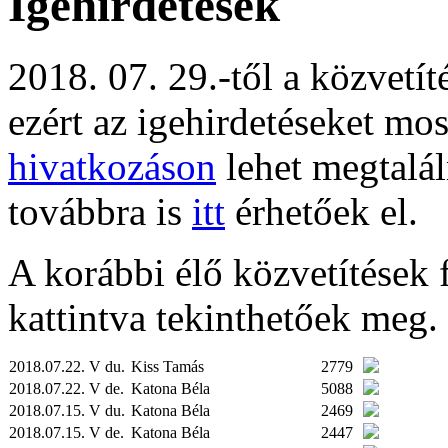
Igehirdetések
2018. 07. 29.-től a közvetí
ezért az igehirdetéseket mo
hivatkozáson
lehet megtalál
továbbra is
itt
érhetőek el.
A korábbi élő közvetítések fe
kattintva tekinthetőek meg.
2018.07.22. V du.
Kiss Tamás
2779
2018.07.22. V de.
Katona Béla
5088
2018.07.15. V du.
Katona Béla
2469
2018.07.15. V de.
Katona Béla
2447